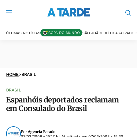
COPA DO MUNDO
ÚLTIMAS NOTÍCIAS
SÃO JOÃO
POLÍTICA
SALVADOR
HOME
>
BRASIL
BRASIL
Espanhóis deportados reclamam
em Consulado do Brasil
Por
Agencia Estado
07/03/2008 - 15:17 h
| Atualizada em
07/03/2008 - 15:30