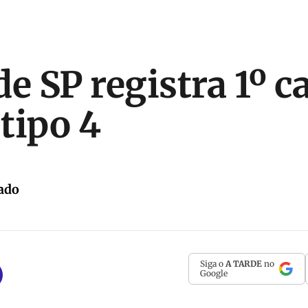
e SP registra 1º c
tipo 4
ado
Siga o
A TARDE
no
Google