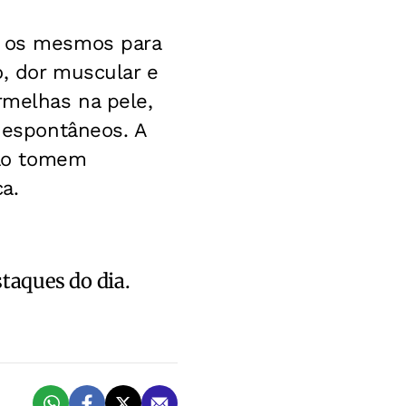
o os mesmos para
o, dor muscular e
rmelhas na pele,
espontâneos. A
não tomem
a.
staques do dia.