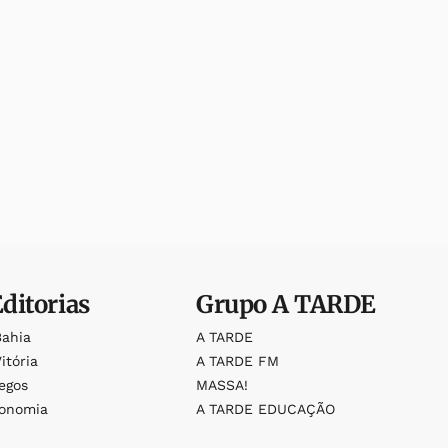
Editorias
Grupo
A TARDE
Bahia
A TARDE
itória
A TARDE FM
egos
MASSA!
ronomia
A TARDE EDUCAÇÃO
o