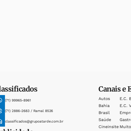
lassificados
Canais e 
Autos
E.c. 
(71) 99965-8961
Bahia
E.c. V
(71) 2886-2683 / Ramal 8526
Brasil
Empr
Saúde
Gast
classificados@grupoatarde.com.br
Cineinsite
Muit