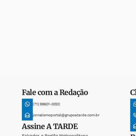
Fale com a Redação
C
(71) 99601-0020
jornalismoportal@grupoatarde.com.br
Assine
A TARDE
Salvador e Região Metropolitana