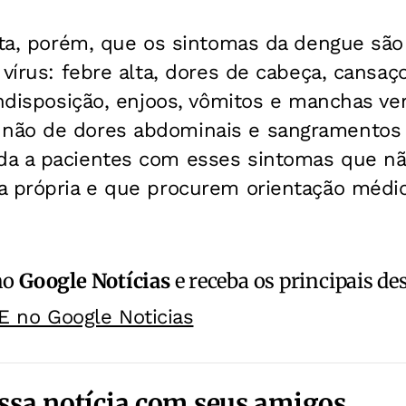
alta, porém, que os sintomas da dengue sã
 vírus: febre alta, dores de cabeça, cansaç
indisposição, enjoos, vômitos e manchas ve
não de dores abdominais e sangramentos 
da a pacientes com esses sintomas que 
a própria e que procurem orientação médic
no
Google Notícias
e receba os principais de
E no Google Noticias
ssa notícia com seus amigos