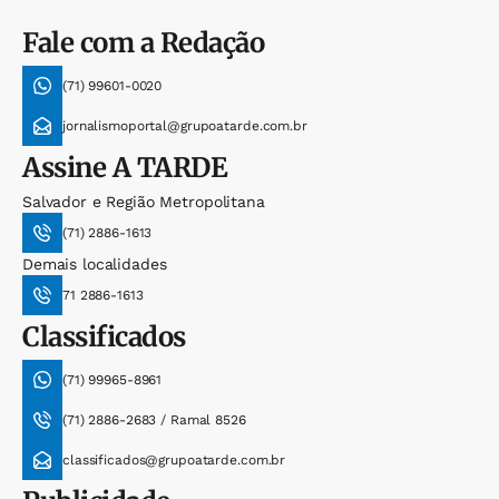
Fale com a Redação
(71) 99601-0020
jornalismoportal@grupoatarde.com.br
Assine
A TARDE
Salvador e Região Metropolitana
(71) 2886-1613
Demais localidades
71 2886-1613
Classificados
(71) 99965-8961
(71) 2886-2683 / Ramal 8526
classificados@grupoatarde.com.br