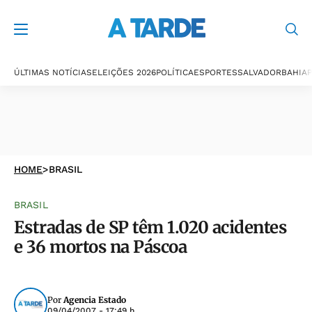
ÚLTIMAS NOTÍCIAS
ELEIÇÕES 2026
POLÍTICA
ESPORTES
SALVADOR
BAHIA
P
HOME
>
BRASIL
BRASIL
Estradas de SP têm 1.020 acidentes
e 36 mortos na Páscoa
Por
Agencia Estado
09/04/2007 - 17:49 h