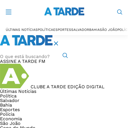
ÚLTIMAS NOTÍCIAS
POLÍTICA
ESPORTES
SALVADOR
BAHIA
SÃO JOÃO
POLÍC
ASSINE
A TARDE FM
CLUBE A TARDE
EDIÇÃO DIGITAL
Últimas Notícias
Política
Salvador
Bahia
Esportes
Polícia
Economia
São João
Copa do Mundo