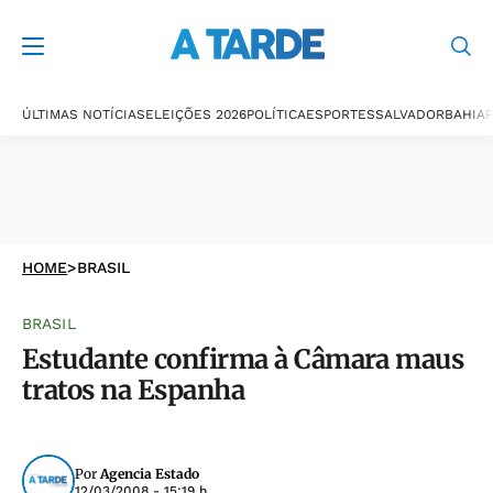
ÚLTIMAS NOTÍCIAS
ELEIÇÕES 2026
POLÍTICA
ESPORTES
SALVADOR
BAHIA
P
HOME
>
BRASIL
BRASIL
Estudante confirma à Câmara maus
tratos na Espanha
Por
Agencia Estado
12/03/2008 - 15:19 h