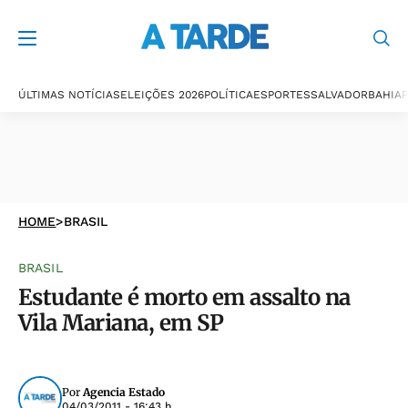
ÚLTIMAS NOTÍCIAS
ELEIÇÕES 2026
POLÍTICA
ESPORTES
SALVADOR
BAHIA
P
HOME
>
BRASIL
BRASIL
Estudante é morto em assalto na
Vila Mariana, em SP
Por
Agencia Estado
04/03/2011 - 16:43 h