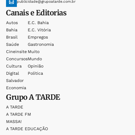
publicidade@grupoatarde.com.br
Canais e Editorias
Autos
E.c. Bahia
Bahia
E.c. Vitória
Brasil
Empregos
Saúde
Gastronomia
Cineinsite
Muito
Concursos
Mundo
Cultura
Opinião
Digital
Política
Salvador
Economia
Grupo
A TARDE
A TARDE
A TARDE FM
MASSA!
A TARDE EDUCAÇÃO