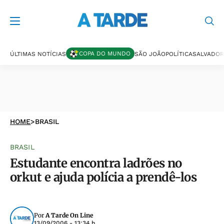
COPA DO MUNDO
ÚLTIMAS NOTÍCIAS
SÃO JOÃO
POLÍTICA
SALVADOR
HOME
>
BRASIL
BRASIL
Estudante encontra ladrões no
orkut e ajuda polícia a prendê-los
Por
A Tarde On Line
13/09/2006 - 13:34 h