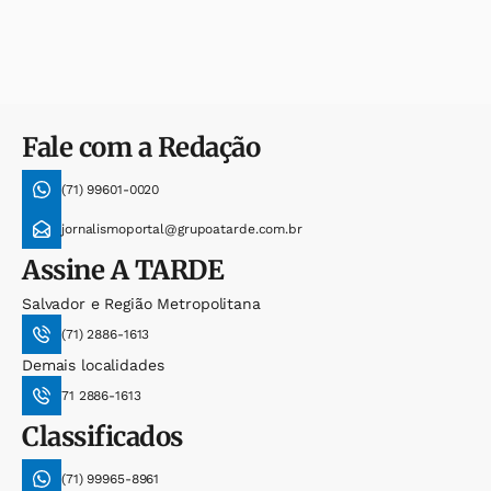
Fale com a Redação
(71) 99601-0020
jornalismoportal@grupoatarde.com.br
Assine
A TARDE
Salvador e Região Metropolitana
(71) 2886-1613
Demais localidades
71 2886-1613
Classificados
(71) 99965-8961