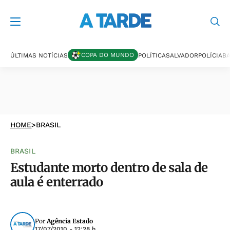
COPA DO MUNDO
ÚLTIMAS NOTÍCIAS
POLÍTICA
SALVADOR
POLÍCIA
BA
HOME
>
BRASIL
BRASIL
Estudante morto dentro de sala de
aula é enterrado
Por
Agência Estado
17/07/2010 - 12:28 h