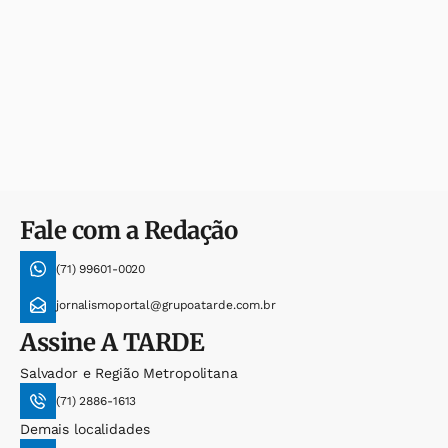
Fale com a Redação
(71) 99601-0020
jornalismoportal@grupoatarde.com.br
Assine
A TARDE
Salvador e Região Metropolitana
(71) 2886-1613
Demais localidades