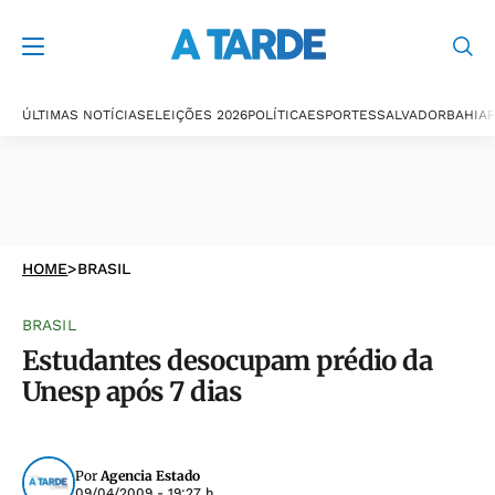
ÚLTIMAS NOTÍCIAS
ELEIÇÕES 2026
POLÍTICA
ESPORTES
SALVADOR
BAHIA
P
HOME
>
BRASIL
BRASIL
Estudantes desocupam prédio da
Unesp após 7 dias
Por
Agencia Estado
09/04/2009 - 19:27 h