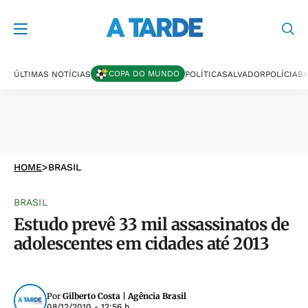
COPA DO MUNDO
ÚLTIMAS NOTÍCIAS
POLÍTICA
SALVADOR
POLÍCIA
BA
HOME
>
BRASIL
BRASIL
Estudo prevê 33 mil assassinatos de
adolescentes em cidades até 2013
Por
Gilberto Costa | Agência Brasil
08/12/2010 - 12:56 h