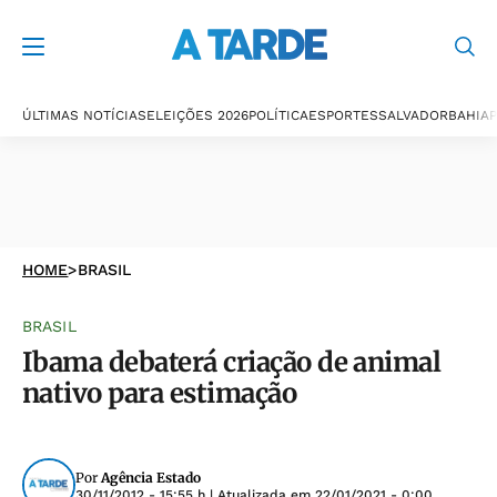
ÚLTIMAS NOTÍCIAS
ELEIÇÕES 2026
POLÍTICA
ESPORTES
SALVADOR
BAHIA
P
HOME
>
BRASIL
BRASIL
Ibama debaterá criação de animal
nativo para estimação
Por
Agência Estado
30/11/2012 - 15:55 h
| Atualizada em
22/01/2021 - 0:00