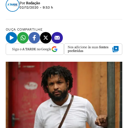
Por
Redação
02/12/2020 - 9:53 h
OUÇA
COMPARTILHE
Nos adicione às suas
fontes
Siga o
A TARDE
no Google
preferidas