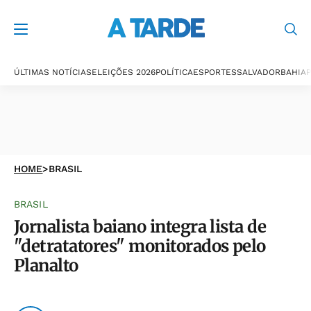
ÚLTIMAS NOTÍCIAS
ELEIÇÕES 2026
POLÍTICA
ESPORTES
SALVADOR
BAHIA
P
HOME
>
BRASIL
BRASIL
Jornalista baiano integra lista de
"detratatores" monitorados pelo
Planalto