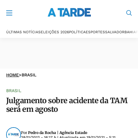
ÚLTIMAS NOTÍCIAS
ELEIÇÕES 2026
POLÍTICA
ESPORTES
SALVADOR
BAHIA
P
HOME
>
BRASIL
BRASIL
Julgamento sobre acidente da TAM
será em agosto
Por
Pedro da Rocha | Agência Estado
28/11/2012 - 16:17 h
| Atualizada em
19/11/2021 - 5:11