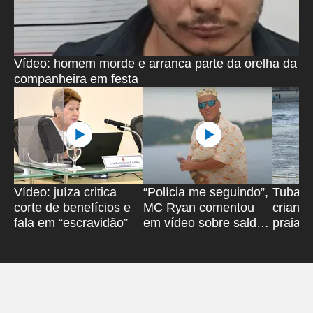
Vídeo: homem morde e arranca parte da orelha da
companheira em festa
Vídeo: juíza critica
“Polícia me seguindo”,
Tubarã
corte de benefícios e
MC Ryan comentou
crianç
fala em “escravidão”
em vídeo sobre saldo
praia b
do banco