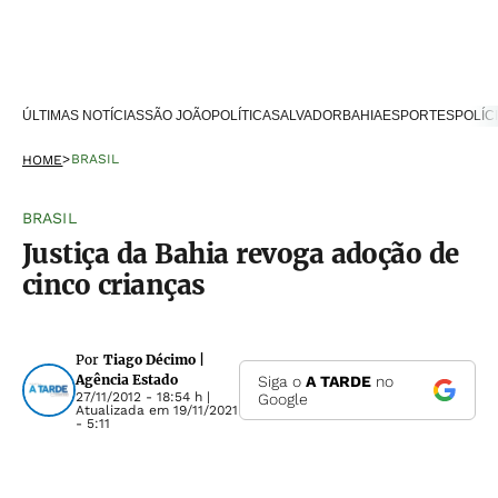
ÚLTIMAS NOTÍCIAS
SÃO JOÃO
POLÍTICA
SALVADOR
BAHIA
ESPORTES
POLÍC
>
BRASIL
HOME
BRASIL
Justiça da Bahia revoga adoção de
cinco crianças
Por
Tiago Décimo |
Agência Estado
Siga o
A TARDE
no
27/11/2012 - 18:54 h
|
Google
Atualizada em
19/11/2021
- 5:11