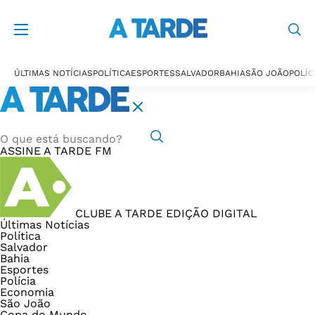
ÚLTIMAS NOTÍCIAS
POLÍTICA
ESPORTES
SALVADOR
BAHIA
SÃO JOÃO
POLÍC
ASSINE
A TARDE FM
CLUBE A TARDE
EDIÇÃO DIGITAL
Últimas Notícias
Política
Salvador
Bahia
Esportes
Polícia
Economia
São João
Copa do Mundo