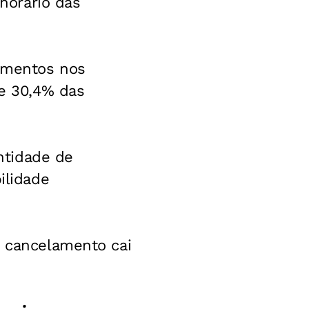
horário das
amentos nos
de 30,4% das
ntidade de
ilidade
e cancelamento cai