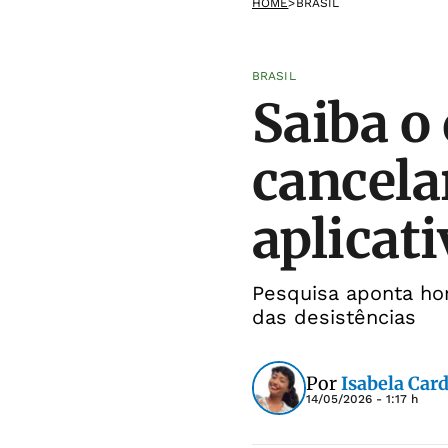
HOME
>
BRASIL
BRASIL
Saiba o
cancela
aplicat
Pesquisa aponta hor
das desistências
Por
Isabela Car
14/05/2026 - 1:17 h