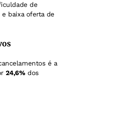
ficuldade de
 e baixa oferta de
vos
 cancelamentos é a
or
24,6%
dos