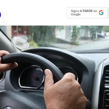
Siga o
A TARDE
no
Google