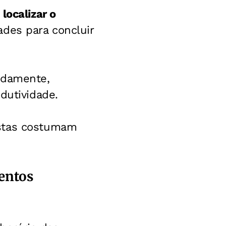
 localizar o
ades para concluir
idamente,
dutividade.
istas costumam
entos