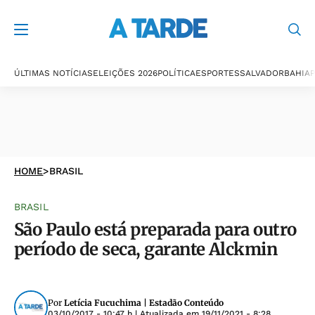
ÚLTIMAS NOTÍCIAS
ELEIÇÕES 2026
POLÍTICA
ESPORTES
SALVADOR
BAHIA
P
HOME
>
BRASIL
BRASIL
São Paulo está preparada para outro
período de seca, garante Alckmin
Por
Letícia Fucuchima | Estadão Conteúdo
03/10/2017 - 10:47 h
| Atualizada em
19/11/2021 - 8:28