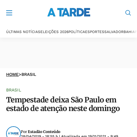
ÚLTIMAS NOTÍCIAS
ELEIÇÕES 2026
POLÍTICA
ESPORTES
SALVADOR
BAHIA
P
HOME
>
BRASIL
BRASIL
Tempestade deixa São Paulo em
estado de atenção neste domingo
Por
Estadão Conteúdo
28/04/2019 - 18:55 h
| Atualizada em
19/11/2021 - 9:49