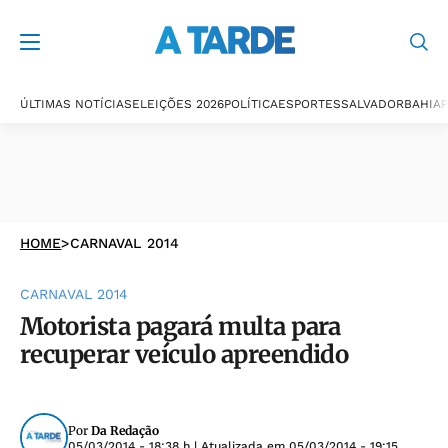
ÚLTIMAS NOTÍCIAS
ELEIÇÕES 2026
POLÍTICA
ESPORTES
SALVADOR
BAHIA
P
HOME
>
CARNAVAL 2014
CARNAVAL 2014
Motorista pagará multa para
recuperar veículo apreendido
Por
Da Redação
05/03/2014 - 18:38 h
| Atualizada em
05/03/2014 - 19:15