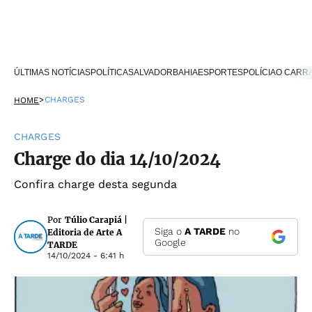
ÚLTIMAS NOTÍCIAS
POLÍTICA
SALVADOR
BAHIA
ESPORTES
POLÍCIA
O CARR
>
CHARGES
HOME
CHARGES
Charge do dia 14/10/2024
Confira charge desta segunda
Por
Túlio Carapiá |
Siga o
A TARDE
no
Editoria de Arte A
Google
TARDE
14/10/2024 - 6:41 h