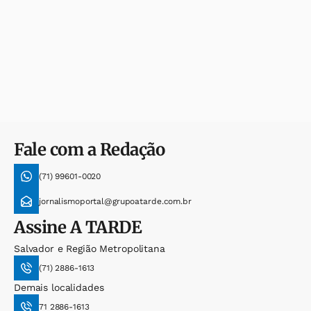
Fale com a Redação
(71) 99601-0020
jornalismoportal@grupoatarde.com.br
Assine
A TARDE
Salvador e Região Metropolitana
(71) 2886-1613
Demais localidades
71 2886-1613