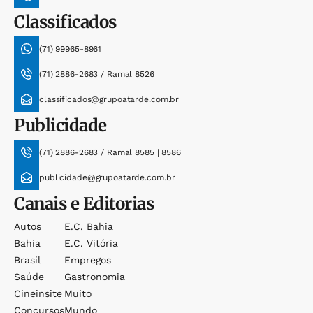
Classificados
(71) 99965-8961
(71) 2886-2683 / Ramal 8526
classificados@grupoatarde.com.br
Publicidade
(71) 2886-2683 / Ramal 8585 | 8586
publicidade@grupoatarde.com.br
Canais e Editorias
Autos
E.c. Bahia
Bahia
E.c. Vitória
Brasil
Empregos
Saúde
Gastronomia
Cineinsite
Muito
Concursos
Mundo