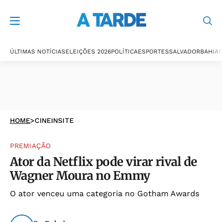
ÚLTIMAS NOTÍCIAS
ELEIÇÕES 2026
POLÍTICA
ESPORTES
SALVADOR
BAHIA
P
HOME
>
CINEINSITE
PREMIAÇÃO
Ator da Netflix pode virar rival de
Wagner Moura no Emmy
O ator venceu uma categoria no Gotham Awards