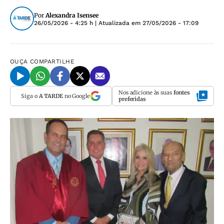
Por
Alexandra Isensee
26/05/2026 - 4:25 h
| Atualizada em
27/05/2026 - 17:09
OUÇA
COMPARTILHE
Nos adicione às suas
fontes
Siga o
A TARDE
no Google
preferidas