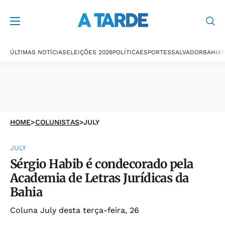
ÚLTIMAS NOTÍCIAS
ELEIÇÕES 2026
POLÍTICA
ESPORTES
SALVADOR
BAHIA
P
HOME
>
COLUNISTAS
>
JULY
JULY
Sérgio Habib é condecorado pela
Academia de Letras Jurídicas da
Bahia
Coluna July desta terça-feira, 26