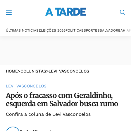
ÚLTIMAS NOTÍCIAS
ELEIÇÕES 2026
POLÍTICA
ESPORTES
SALVADOR
BAHIA
P
HOME
>
COLUNISTAS
>
LEVI VASCONCELOS
LEVI VASCONCELOS
Após o fracasso com Geraldinho,
esquerda em Salvador busca rumo
Confira a coluna de Levi Vasconcelos