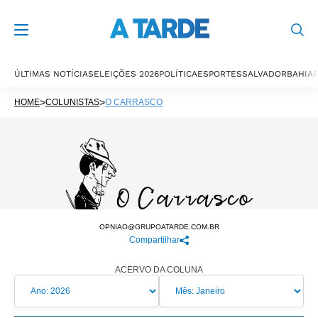
ÚLTIMAS NOTÍCIAS
ELEIÇÕES 2026
POLÍTICA
ESPORTES
SALVADOR
BAHIA
P
>
>
HOME
COLUNISTAS
O CARRASCO
OPNIAO@GRUPOATARDE.COM.BR
Compartilhar
ACERVO DA COLUNA