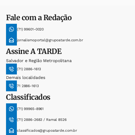
Fale com a Redação
(71) 99601-0020
jornalismoportal@grupoatarde.com.br
Assine
A TARDE
Salvador e Região Metropolitana
(71) 2886-1613
Demais localidades
71 2886-1613
Classificados
(71) 99965-8961
(71) 2886-2683 / Ramal 8526
classificados@grupoatarde.com.br