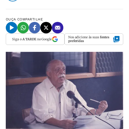
OUÇA
COMPARTILHE
Nos adicione às suas
fontes
Siga o
A TARDE
no Google
preferidas