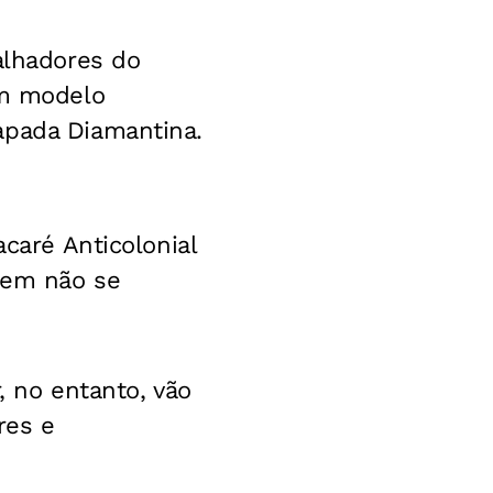
alhadores do
um modelo
apada Diamantina.
acaré Anticolonial
erem não se
, no entanto, vão
res e