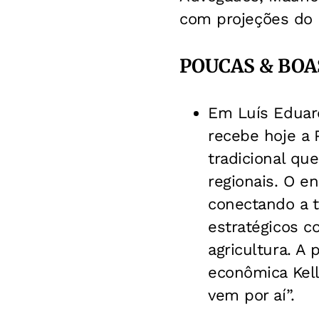
com projeções do 
POUCAS & BOA
Em Luís Eduar
recebe hoje a 
tradicional qu
regionais. O e
conectando a t
estratégicos 
agricultura. A 
econômica Kel
vem por aí”.