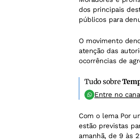
dos principais de
públicos para denu
O movimento denom
atenção das autori
ocorrências de ag
Tudo sobre
Temp
Entre no can
Com o lema Por um 
estão previstas pa
amanhã, de 9 às 2