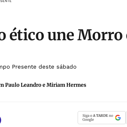
ESENTE
 ético une Morro 
empo Presente deste sábado
om Paulo Leandro e Miriam Hermes
Siga o
A TARDE
no
Google