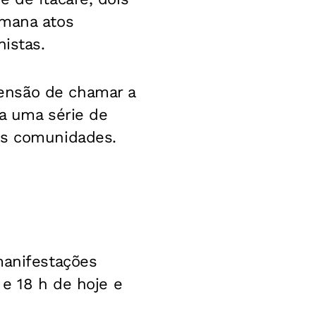
emana atos
nistas.
ensão de chamar a
ra uma série de
às comunidades.
manifestações
 e 18 h de hoje e