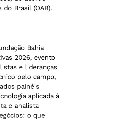
do Brasil (OAB).
undação Bahia
tivas 2026, evento
istas e lideranças
cnico pelo campo,
dados painéis
nologia aplicada à
ta e analista
egócios: o que