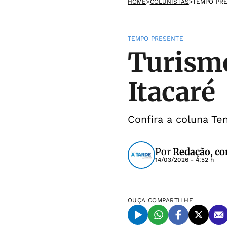
HOME
>
COLUNISTAS
>
TEMPO PR
TEMPO PRESENTE
Turismo
Itacaré
Confira a coluna T
Por
Redação, c
14/03/2026 - 4:52 h
OUÇA
COMPARTILHE