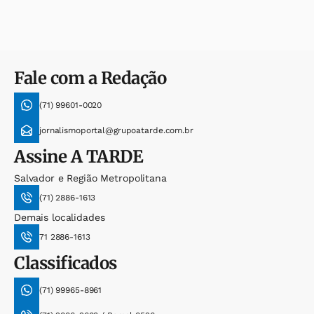
Fale com a Redação
(71) 99601-0020
jornalismoportal@grupoatarde.com.br
Assine
A TARDE
Salvador e Região Metropolitana
(71) 2886-1613
Demais localidades
71 2886-1613
Classificados
(71) 99965-8961