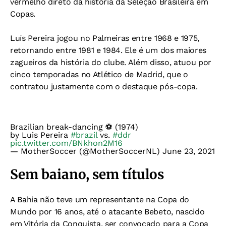
vermelho direto da história da Seleção Brasileira em
Copas.
Luís Pereira jogou no Palmeiras entre 1968 e 1975,
retornando entre 1981 e 1984. Ele é um dos maiores
zagueiros da história do clube. Além disso, atuou por
cinco temporadas no Atlético de Madrid, que o
contratou justamente com o destaque pós-copa.
Brazilian break-dancing ⚽ (1974)
by Luis Pereira
#brazil
vs.
#ddr
pic.twitter.com/BNkhon2M16
— MotherSoccer (@MotherSoccerNL)
June 23, 2021
Sem baiano, sem títulos
A Bahia não teve um representante na Copa do
Mundo por 16 anos, até o atacante Bebeto, nascido
em Vitória da Conquista, ser convocado para a Copa