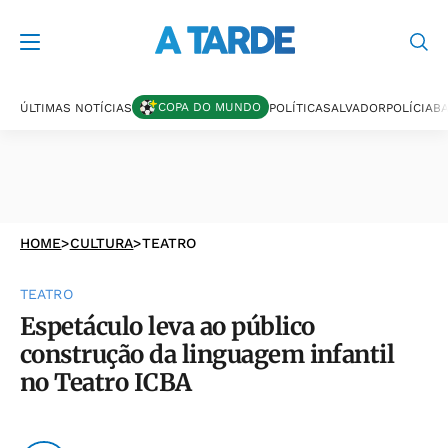
COPA DO MUNDO
ÚLTIMAS NOTÍCIAS
POLÍTICA
SALVADOR
POLÍCIA
BA
HOME
>
CULTURA
>
TEATRO
TEATRO
Espetáculo leva ao público
construção da linguagem infantil
no Teatro ICBA