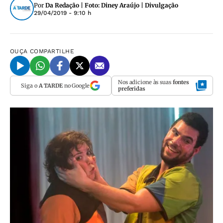
Por
Da Redação | Foto: Diney Araújo | Divulgação
29/04/2019 - 9:10 h
OUÇA
COMPARTILHE
Nos adicione às suas
fontes
Siga o
A TARDE
no Google
preferidas