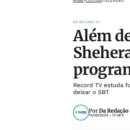
HOME
>
CULTURA
>
TELEVISÃO
NA RECORD TV
Além de
Shehera
progra
Record TV estuda fo
deixar o SBT
Por
Da Redação
14/06/2024 - 17:48 h