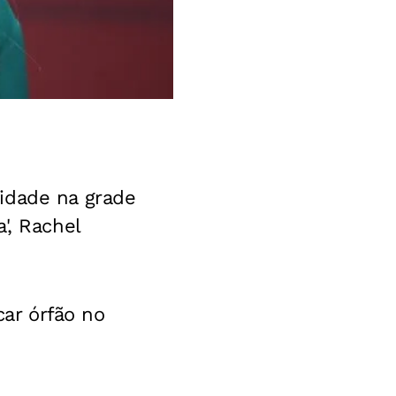
idade na grade
', Rachel
car órfão no