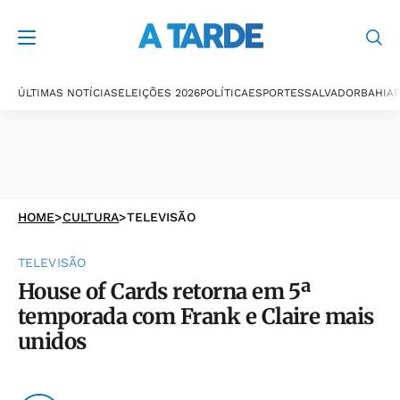
ÚLTIMAS NOTÍCIAS
ELEIÇÕES 2026
POLÍTICA
ESPORTES
SALVADOR
BAHIA
P
HOME
>
CULTURA
>
TELEVISÃO
TELEVISÃO
House of Cards retorna em 5ª
temporada com Frank e Claire mais
unidos