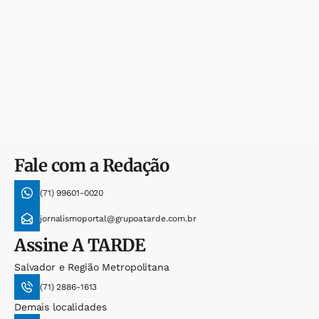
Fale com a Redação
(71) 99601-0020
jornalismoportal@grupoatarde.com.br
Assine
A TARDE
Salvador e Região Metropolitana
(71) 2886-1613
Demais localidades