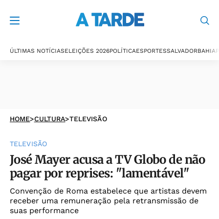
ÚLTIMAS NOTÍCIAS
ELEIÇÕES 2026
POLÍTICA
ESPORTES
SALVADOR
BAHIA
P
HOME
>
CULTURA
>
TELEVISÃO
TELEVISÃO
José Mayer acusa a TV Globo de não
pagar por reprises: "lamentável"
Convenção de Roma estabelece que artistas devem
receber uma remuneração pela retransmissão de
suas performance