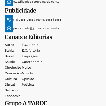
classificados@grupoatarde.com.br
Publicidade
(71) 2886-2683 / Ramal 8585 | 8586
publicidade@grupoatarde.com.br
Canais e Editorias
Autos
E.c. Bahia
Bahia
E.c. Vitória
Brasil
Empregos
Saúde
Gastronomia
Cineinsite
Muito
Concursos
Mundo
Cultura
Opinião
Digital
Política
Salvador
Economia
Grupo
A TARDE