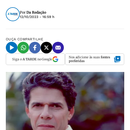
Por
Da Redação
12/10/2023 - 16:59 h
OUÇA
COMPARTILHE
Nos adicione às suas
fontes
Siga o
A TARDE
no Google
preferidas