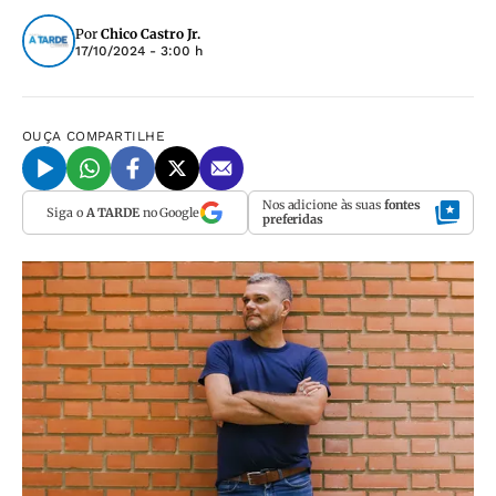
Por
Chico Castro Jr.
17/10/2024 - 3:00 h
OUÇA
COMPARTILHE
Nos adicione às suas
fontes
Siga o
A TARDE
no Google
preferidas