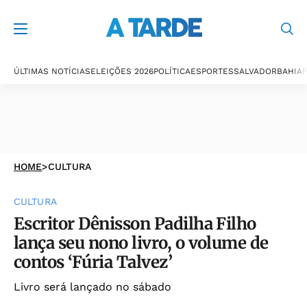
ÚLTIMAS NOTÍCIAS
ELEIÇÕES 2026
POLÍTICA
ESPORTES
SALVADOR
BAHIA
P
HOME
>
CULTURA
CULTURA
Escritor Dênisson Padilha Filho
lança seu nono livro, o volume de
contos ‘Fúria Talvez’
Livro será lançado no sábado