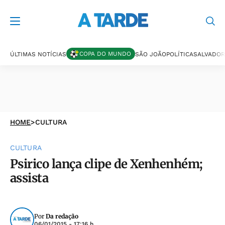
COPA DO MUNDO
ÚLTIMAS NOTÍCIAS
SÃO JOÃO
POLÍTICA
SALVADOR
HOME
>
CULTURA
CULTURA
Psirico lança clipe de Xenhenhém;
assista
Por
Da redação
06/01/2015 - 17:16 h