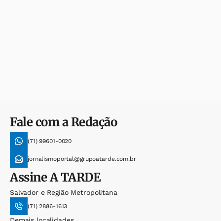
Fale com a Redação
(71) 99601-0020
jornalismoportal@grupoatarde.com.br
Assine
A TARDE
Salvador e Região Metropolitana
(71) 2886-1613
Demais localidades