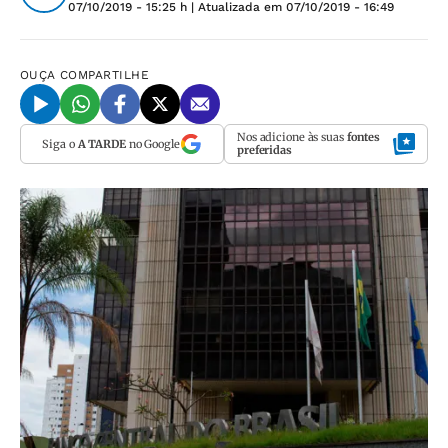
07/10/2019 - 15:25 h
| Atualizada em
07/10/2019 - 16:49
OUÇA
COMPARTILHE
Nos adicione às suas
fontes
Siga o
A TARDE
no Google
preferidas