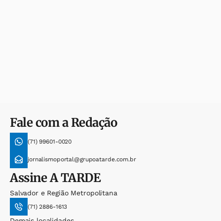
Fale com a Redação
(71) 99601-0020
jornalismoportal@grupoatarde.com.br
Assine
A TARDE
Salvador e Região Metropolitana
(71) 2886-1613
Demais localidades