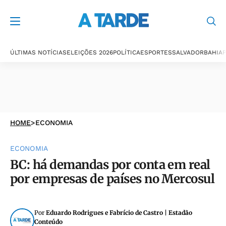
ÚLTIMAS NOTÍCIAS
ELEIÇÕES 2026
POLÍTICA
ESPORTES
SALVADOR
BAHIA
P
HOME
>
ECONOMIA
ECONOMIA
BC: há demandas por conta em real
por empresas de países no Mercosul
Por
Eduardo Rodrigues e Fabrício de Castro | Estadão
Conteúdo