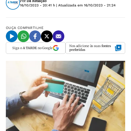
Por
Da Redação
16/10/2023 - 20:41 h
| Atualizada em
16/10/2023 - 21:24
OUÇA
COMPARTILHE
Nos adicione às suas
fontes
Siga o
A TARDE
no Google
preferidas