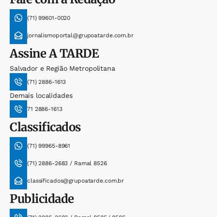
(71) 99601-0020
jornalismoportal@grupoatarde.com.br
Assine
A TARDE
Salvador e Região Metropolitana
(71) 2886-1613
Demais localidades
71 2886-1613
Classificados
(71) 99965-8961
(71) 2886-2683 / Ramal 8526
classificados@grupoatarde.com.br
Publicidade