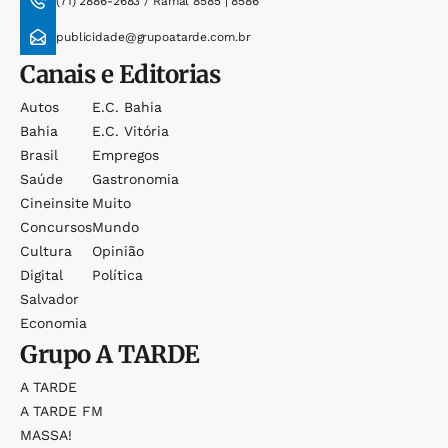
(71) 2886-2683 / Ramal 8585 | 8586
publicidade@grupoatarde.com.br
Canais e Editorias
Autos
E.c. Bahia
Bahia
E.c. Vitória
Brasil
Empregos
Saúde
Gastronomia
Cineinsite
Muito
Concursos
Mundo
Cultura
Opinião
Digital
Política
Salvador
Economia
Grupo
A TARDE
A TARDE
A TARDE FM
MASSA!