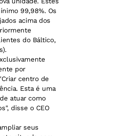
ova unidade. Estes
mínimo 99,98%. Os
jados acima dos
eriormente
ientes do Báltico,
).
exclusivamente
ente por
Criar centro de
ência. Esta é uma
 de atuar como
s", disse o CEO
ampliar seus