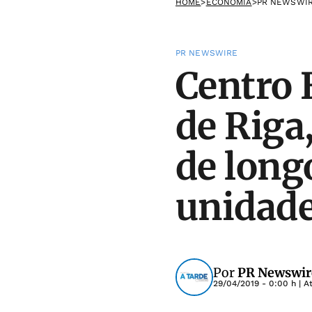
HOME
>
ECONOMIA
>
PR NEWSWI
PR NEWSWIRE
Centro 
de Riga
de long
unidad
Por
PR Newswir
29/04/2019 - 0:00 h
| A