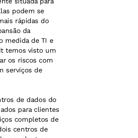
ente situada para
 Elas podem se
 mais rápidas do
pansão da
ob medida de TI e
it temos visto um
car os riscos com
m serviços de
tros de dados do
ados para clientes
viços completos de
dois centros de