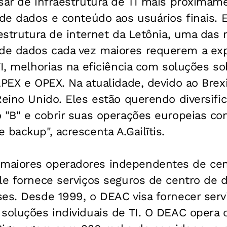
sar de infraestrutura de TI mais proximam
 de dados e conteúdo aos usuários finais.
aestrutura de internet da Letônia, uma das
de dados cada vez maiores requerem a ex
TI, melhorias na eficiência com soluções s
APEX e OPEX. Na atualidade, devido ao Brex
Reino Unido. Eles estão querendo diversifi
 "B" e cobrir suas operações europeias co
 backup", acrescenta A.Gailītis.
maiores operadores independentes de cen
le fornece serviços seguros de centro de d
ses. Desde 1999, o DEAC visa fornecer ser
soluções individuais de TI. O DEAC opera 