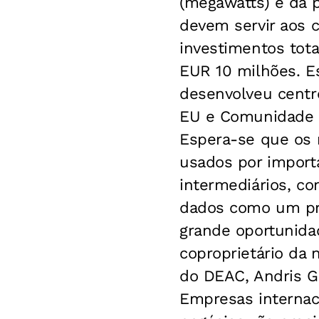
(megawatts) e da p
devem servir aos 
investimentos tot
EUR 10 milhões. E
desenvolveu centro
EU e Comunidade d
Espera-se que os 
usados por import
intermediários, co
dados como um pro
grande oportunida
coproprietário da
do DEAC, Andris Gai
Empresas internac