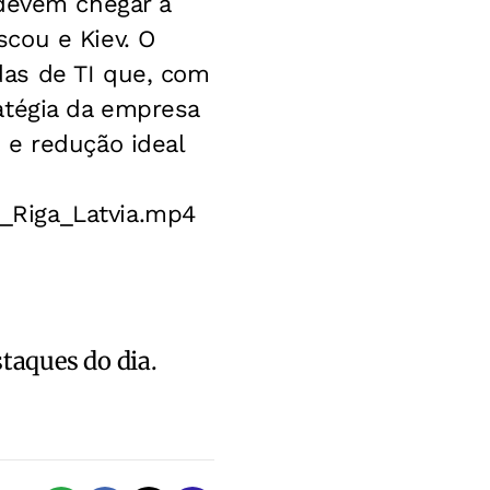
 devem chegar a
cou e Kiev. O
as de TI que, com
atégia da empresa
 e redução ideal
_Riga_Latvia.mp4
staques do dia.