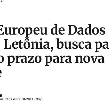
RE
Europeu de Dados
, Letônia, busca p
o prazo para nova
e
e
tualizada em
19/11/2021 - 9:49