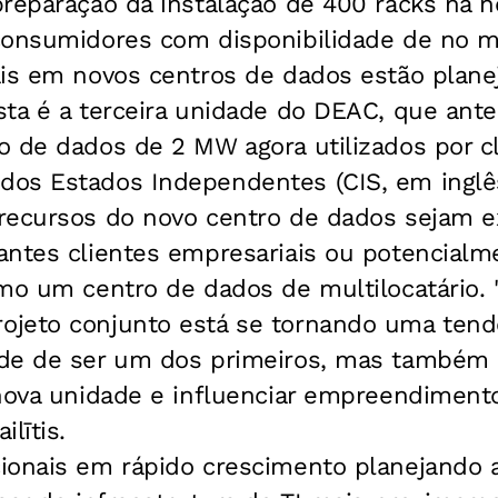
reparação da instalação de 400 racks na n
consumidores com disponibilidade de no 
ais em novos centros de dados estão plane
sta é a terceira unidade do DEAC, que ant
 de dados de 2 MW agora utilizados por cl
os Estados Independentes (CIS, em inglês
recursos do novo centro de dados sejam 
antes clientes empresariais ou potencialm
mo um centro de dados de multilocatário. "
jeto conjunto está se tornando uma tend
de de ser um dos primeiros, mas também
 nova unidade e influenciar empreendimento
lītis.
ionais em rápido crescimento planejando 