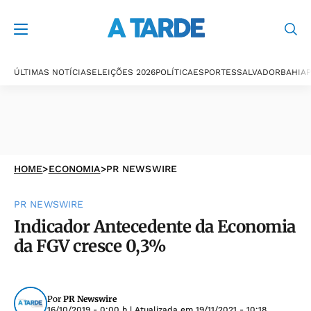
ÚLTIMAS NOTÍCIAS
ELEIÇÕES 2026
POLÍTICA
ESPORTES
SALVADOR
BAHIA
P
HOME
>
ECONOMIA
>
PR NEWSWIRE
PR NEWSWIRE
Indicador Antecedente da Economia
da FGV cresce 0,3%
Por
PR Newswire
16/10/2019 - 0:00 h
| Atualizada em
19/11/2021 - 10:18