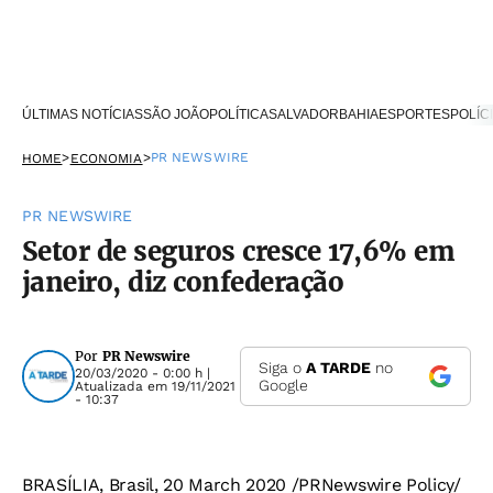
ÚLTIMAS NOTÍCIAS
SÃO JOÃO
POLÍTICA
SALVADOR
BAHIA
ESPORTES
POLÍC
>
>
PR NEWSWIRE
HOME
ECONOMIA
PR NEWSWIRE
Setor de seguros cresce 17,6% em
janeiro, diz confederação
Por
PR Newswire
Siga o
A TARDE
no
20/03/2020 - 0:00 h
|
Google
Atualizada em
19/11/2021
- 10:37
BRASÍLIA, Brasil, 20 March 2020 /PRNewswire Policy/