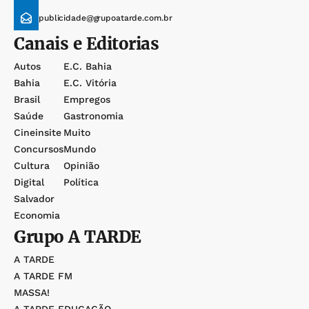
publicidade@grupoatarde.com.br
Canais e Editorias
Autos
E.c. Bahia
Bahia
E.c. Vitória
Brasil
Empregos
Saúde
Gastronomia
Cineinsite
Muito
Concursos
Mundo
Cultura
Opinião
Digital
Política
Salvador
Economia
Grupo
A TARDE
A TARDE
A TARDE FM
MASSA!