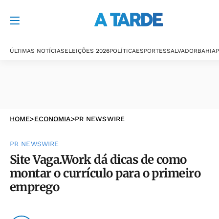
ÚLTIMAS NOTÍCIAS
ELEIÇÕES 2026
POLÍTICA
ESPORTES
SALVADOR
BAHIA
P
HOME
>
ECONOMIA
>
PR NEWSWIRE
PR NEWSWIRE
Site Vaga.Work dá dicas de como
montar o currículo para o primeiro
emprego