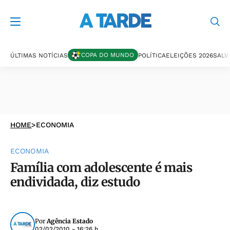
COPA DO MUNDO
ÚLTIMAS NOTÍCIAS
POLÍTICA
ELEIÇÕES 2026
SALV
HOME
>
ECONOMIA
ECONOMIA
Família com adolescente é mais
endividada, diz estudo
Por
Agência Estado
02/02/2010 - 16:26 h