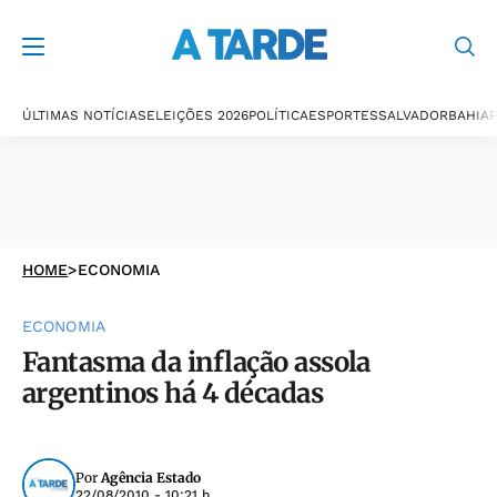
ÚLTIMAS NOTÍCIAS
ELEIÇÕES 2026
POLÍTICA
ESPORTES
SALVADOR
BAHIA
P
HOME
>
ECONOMIA
ECONOMIA
Fantasma da inflação assola
argentinos há 4 décadas
Por
Agência Estado
22/08/2010 - 10:21 h