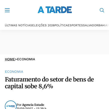
ÚLTIMAS NOTÍCIAS
ELEIÇÕES 2026
POLÍTICA
ESPORTES
SALVADOR
BAHIA
P
HOME
>
ECONOMIA
ECONOMIA
Faturamento do setor de bens de
capital sobe 8,6%
Por
Agencia Estado
21/05/2007 - 13:39 h