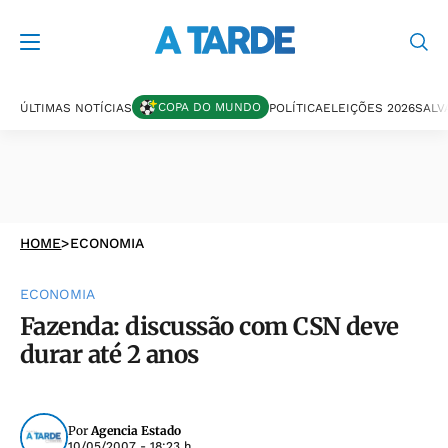
COPA DO MUNDO
ÚLTIMAS NOTÍCIAS
POLÍTICA
ELEIÇÕES 2026
SALV
HOME
>
ECONOMIA
ECONOMIA
Fazenda: discussão com CSN deve
durar até 2 anos
Por
Agencia Estado
10/05/2007 - 18:23 h