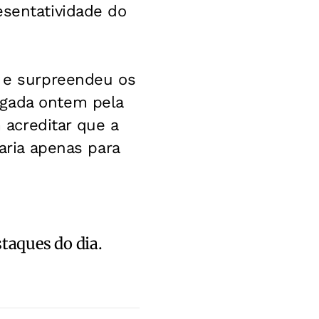
esentatividade do
" e surpreendeu os
lgada ontem pela
acreditar que a
caria apenas para
staques do dia.