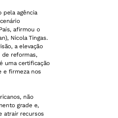
o pela agência
 cenário
País, afirmou o
), Nicola Tingas.
isão, a elevação
 de reformas,
é uma certificação
e e firmeza nos
ricanos, não
mento grade e,
e atrair recursos