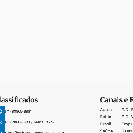
lassificados
Canais e 
Autos
E.c. 
(71) 99965-8961
Bahia
E.c. V
(71) 2886-2683 / Ramal 8526
Brasil
Empr
Saúde
Gast
classificados@grupoatarde.com.br