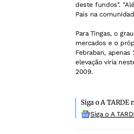
deste fundos". "Al
País na comunidade
Para Tingas, o gra
mercados e o próp
Febraban, apenas 
elevação viria nes
2009.
Siga o A TARDE 
Siga o A TARD