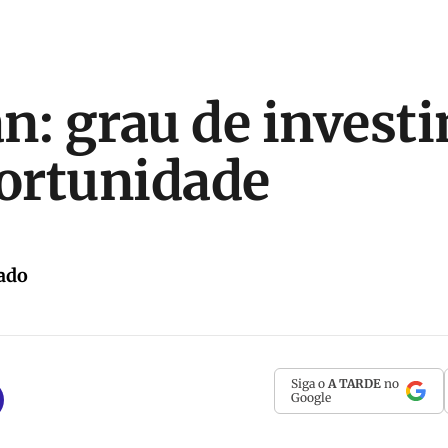
n: grau de invest
ortunidade
ado
Siga o
A TARDE
no
Google