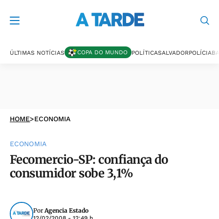
COPA DO MUNDO
ÚLTIMAS NOTÍCIAS
POLÍTICA
SALVADOR
POLÍCIA
BA
HOME
>
ECONOMIA
ECONOMIA
Fecomercio-SP: confiança do
consumidor sobe 3,1%
Por
Agencia Estado
12/02/2008 - 12:49 h