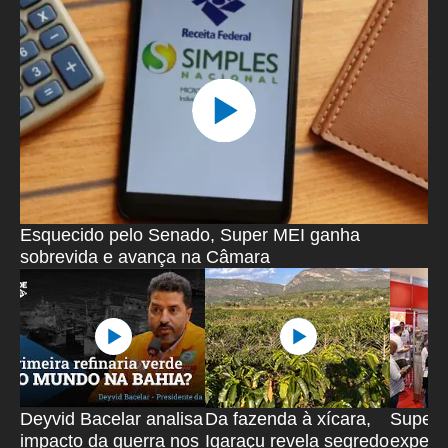
Esquecido pelo Senado, Super MEI ganha
sobrevida e avança na Câmara
Deyvid Bacelar analisa
Da fazenda à xícara,
SuperB
impacto da guerra nos
Igaraçu revela segredo
expecta