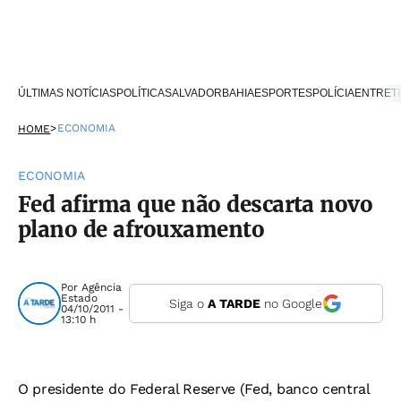
ÚLTIMAS NOTÍCIAS
POLÍTICA
SALVADOR
BAHIA
ESPORTES
POLÍCIA
ENTRET
>
ECONOMIA
HOME
ECONOMIA
Fed afirma que não descarta novo
plano de afrouxamento
Por
Agência
Estado
Siga o
A TARDE
no Google
04/10/2011 -
13:10 h
O presidente do Federal Reserve (Fed, banco central