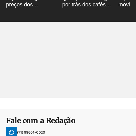
preços dos
por trás dos cafés
movime
combustíveis na Bahia
especiais
milhõe
Fale com a Redação
(71) 99601-0020