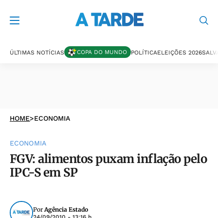
COPA DO MUNDO
ÚLTIMAS NOTÍCIAS
POLÍTICA
ELEIÇÕES 2026
SALV
HOME
>
ECONOMIA
ECONOMIA
FGV: alimentos puxam inflação pelo
IPC-S em SP
Por
Agência Estado
24/09/2010 - 13:16 h