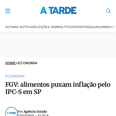
ÚLTIMAS NOTÍCIAS
ELEIÇÕES 2026
POLÍTICA
ESPORTES
SALVADOR
BAHIA
P
HOME
>
ECONOMIA
ECONOMIA
FGV: alimentos puxam inflação pelo
IPC-S em SP
Por
Agência Estado
17/03/2010 - 12:25 h