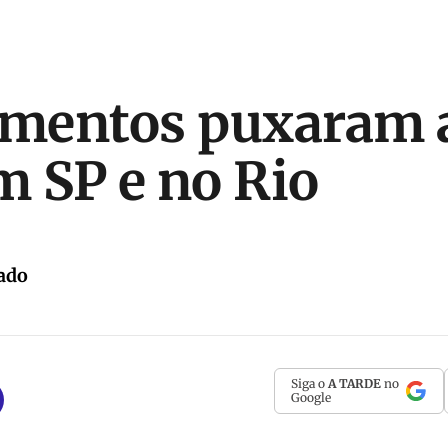
imentos puxaram a
m SP e no Rio
ado
Siga o
A TARDE
no
Google